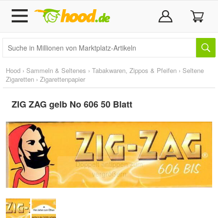
Hood
›
Sammeln & Seltenes
›
Tabakwaren, Zippos & Pfeifen
›
Seltene
Zigaretten
›
Zigarettenpapier
ZIG ZAG gelb No 606 50 Blatt
Doppelt antippen zum
vergrößern