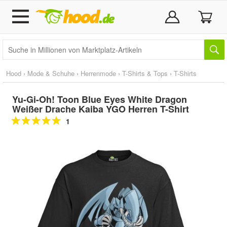
Hood
›
Mode & Schuhe
›
Herrenmode
›
T-Shirts & Tops
›
T-Shirts
Yu-Gi-Oh! Toon Blue Eyes White Dragon
Weißer Drache Kaiba YGO Herren T-Shirt
1