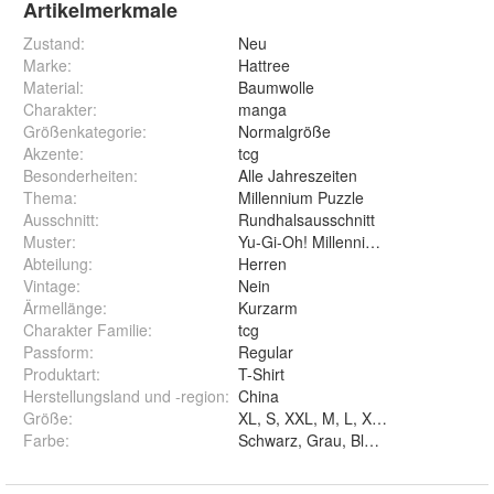
Artikelmerkmale
Zustand:
Neu
Marke:
Hattree
Material
:
Baumwolle
Charakter
:
manga
Größenkategorie
:
Normalgröße
Akzente
:
tcg
Besonderheiten
:
Alle Jahreszeiten
Thema
:
Millennium Puzzle
Ausschnitt
:
Rundhalsausschnitt
Muster
:
Yu-Gi-Oh! Millennium Puzzle
Abteilung
:
Herren
Vintage
:
Nein
Ärmellänge
:
Kurzarm
Charakter Familie
:
tcg
Passform
:
Regular
Produktart
:
T-Shirt
Herstellungsland und -region
:
China
Größe
:
XL, S, XXL, M, L, XS und 3XL
Farbe
:
Schwarz, Grau, Blau und Rot