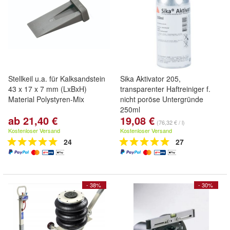
Stellkeil u.a. für Kalksandstein
Sika Aktivator 205,
43 x 17 x 7 mm (LxBxH)
transparenter Haftreiniger f.
Material Polystyren-Mix
nicht poröse Untergründe
250ml
ab 21,40 €
19,08 €
(76,32 € / l)
Kostenloser Versand
Kostenloser Versand
24
27
- 38%
- 30%