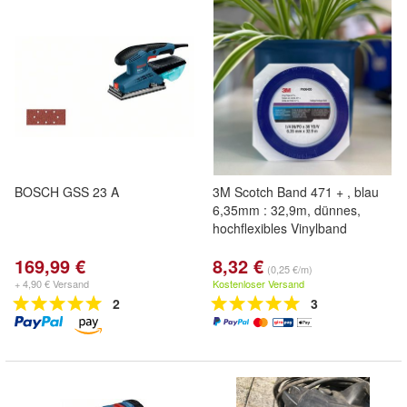
BOSCH GSS 23 A
3M Scotch Band 471 + , blau
6,35mm : 32,9m, dünnes,
hochflexibles Vinylband
169,99 €
8,32 €
(0,25 €/m)
+ 4,90 € Versand
Kostenloser Versand
2
3