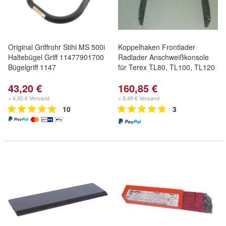
Original Griffrohr Stihl MS 500i
Koppelhaken Frontlader
Haltebügel Griff 11477901700
Radlader Anschweißkonsole
Bügelgriff 1147
für Terex TL80, TL100, TL120
43,20 €
160,85 €
+ 4,90 € Versand
+ 8,49 € Versand
10
3