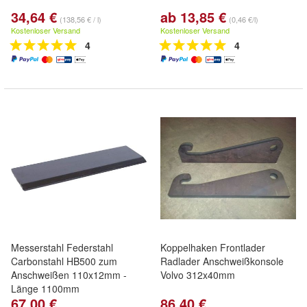
34,64 €
ab 13,85 €
(138,56 € / l)
(0,46 €/l)
Kostenloser Versand
Kostenloser Versand
4
4
Messerstahl Federstahl
Koppelhaken Frontlader
Carbonstahl HB500 zum
Radlader Anschweißkonsole
Anschweißen 110x12mm -
Volvo 312x40mm
Länge 1100mm
67,00 €
86,40 €