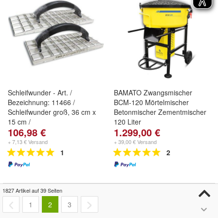
Schleifwunder - Art. /
BAMATO Zwangsmischer
Bezeichnung: 11466 /
BCM-120 Mörtelmischer
Schleifwunder groß, 36 cm x
Betonmischer Zementmischer
15 cm /
120 Liter
106,98 €
1.299,00 €
+ 7,13 € Versand
+ 39,00 € Versand
1
2
1827 Artikel auf 39 Seiten
1
2
3