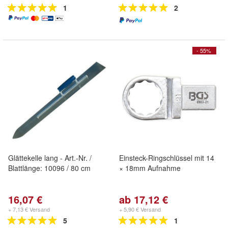
1
2
- 55%
Glättekelle lang - Art.-Nr. /
Einsteck-Ringschlüssel mit 14
Blattlänge: 10096 / 80 cm
× 18mm Aufnahme
16,07 €
ab 17,12 €
+ 7,13 € Versand
+ 5,90 € Versand
5
1