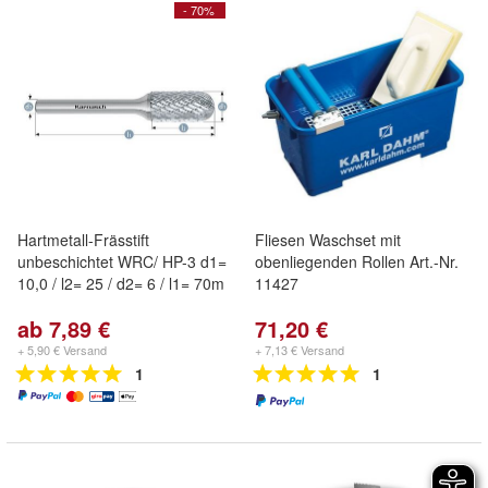
- 70%
Hartmetall-Frässtift
Fliesen Waschset mit
unbeschichtet WRC/ HP-3 d1=
obenliegenden Rollen Art.-Nr.
10,0 / l2= 25 / d2= 6 / l1= 70m
11427
ab 7,89 €
71,20 €
+ 5,90 € Versand
+ 7,13 € Versand
1
1