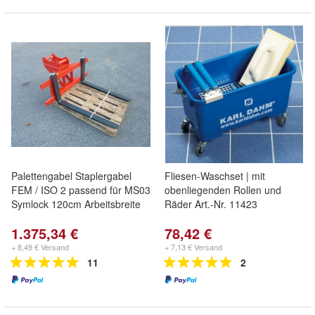
Palettengabel Staplergabel
Fliesen-Waschset | mit
FEM / ISO 2 passend für MS03
obenliegenden Rollen und
Symlock 120cm Arbeitsbreite
Räder Art.-Nr. 11423
1.375,34 €
78,42 €
+ 8,49 € Versand
+ 7,13 € Versand
11
2