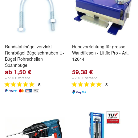
Rundstahlbügel verzinkt
Hebevorrichtung für grosse
Rohrbügel Bügelschrauben U-
Wandfliesen - Liftfix Pro - Art.
Bügel Rohrschellen
12644
Spannbügel
ab 1,50 €
59,38 €
+ 5,90 € Versand
+ 7,13 € Versand
5
3