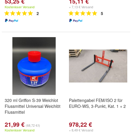
53,25 €
15,11 €
Kostenloser Versand
+ 7,13 € Versand
2
5
320 ml Griffon S-39 Weichlot
Palettengabel FEM/ISO 2 für
Flussmittel Universal Weichlöt
EURO-WS, 3-Punkt, Kat. 1 + 2
Flussmittel
21,99 €
978,22 €
(68,72 €/l)
Kostenloser Versand
+ 8,49 € Versand