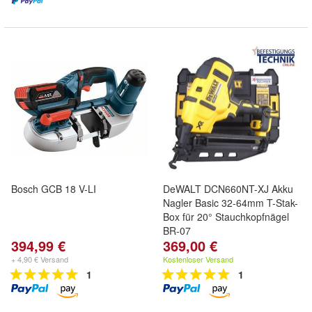
Bosch GCB 18 V-LI
DeWALT DCN660NT-XJ Akku
Nagler Basic 32-64mm T-Stak-
Box für 20° Stauchkopfnägel
BR-07
394,99 €
369,00 €
+ 4,90 € Versand
Kostenloser Versand
1
1