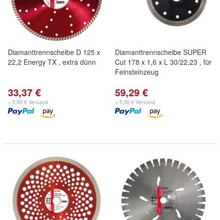
Diamanttrennscheibe D 125 x
Diamanttrennscheibe SUPER
22,2 Energy TX , extra dünn
Cut 178 x 1,6 x L 30/22,23 , für
Feinsteinzeug
33,37 €
59,29 €
+ 5,90 € Versand
+ 5,90 € Versand