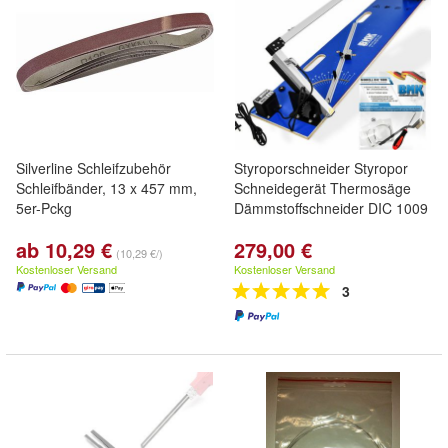
Silverline Schleifzubehör
Styroporschneider Styropor
Schleifbänder, 13 x 457 mm,
Schneidegerät Thermosäge
5er-Pckg
Dämmstoffschneider DIC 1009
ab 10,29 €
279,00 €
(10,29 €/)
Kostenloser Versand
Kostenloser Versand
3