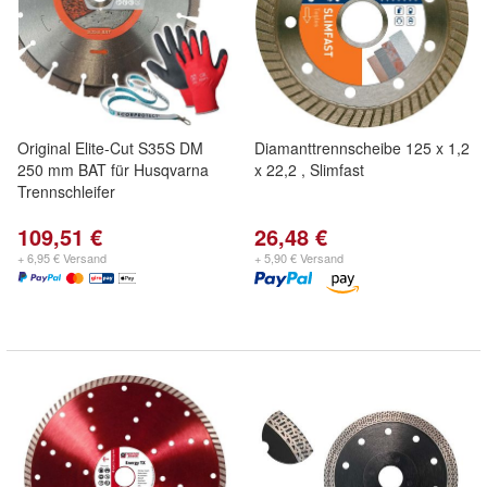
Original Elite-Cut S35S DM
Diamanttrennscheibe 125 x 1,2
250 mm BAT für Husqvarna
x 22,2 , Slimfast
Trennschleifer
109,51 €
26,48 €
+ 6,95 € Versand
+ 5,90 € Versand