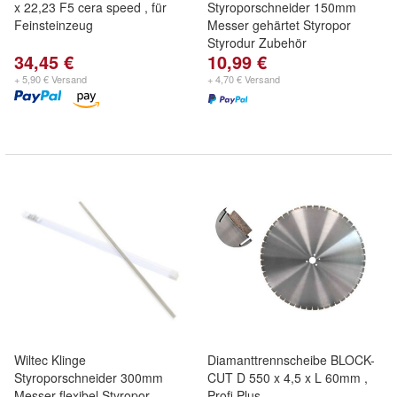
x 22,23 F5 cera speed , für
Styroporschneider 150mm
Feinsteinzeug
Messer gehärtet Styropor
Styrodur Zubehör
34,45 €
10,99 €
+ 5,90 € Versand
+ 4,70 € Versand
Wiltec Klinge
Diamanttrennscheibe BLOCK-
Styroporschneider 300mm
CUT D 550 x 4,5 x L 60mm ,
Messer flexibel Styropor
Profi Plus