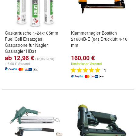
Gaskartusche 1-24x165mm
Klammernagler Bostitch
Fuel Cell Ersatzgas
21684B-E (84) Druckluft 4-16
Gaspatrone für Nagler
mm
Gasnagler HB31
ab 12,96 €
160,00 €
(12,96 €/Stk)
+ 6,90 € Versand
Kostenloser Versand
1