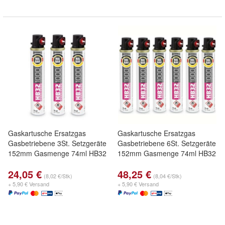
Gaskartusche Ersatzgas
Gaskartusche Ersatzgas
Gasbetriebene 3St. Setzgeräte
Gasbetriebene 6St. Setzgeräte
152mm Gasmenge 74ml HB32
152mm Gasmenge 74ml HB32
24,05 €
48,25 €
(8,02 €/Stk)
(8,04 €/Stk)
+ 5,90 € Versand
+ 5,90 € Versand