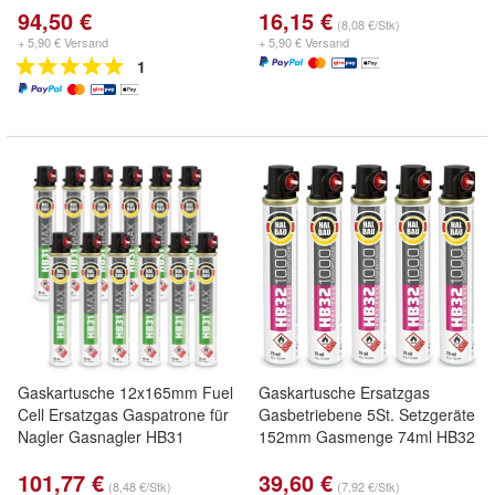
94,50 €
16,15 €
(8,08 €/Stk)
+ 5,90 € Versand
+ 5,90 € Versand
1
Gaskartusche 12x165mm Fuel
Gaskartusche Ersatzgas
Cell Ersatzgas Gaspatrone für
Gasbetriebene 5St. Setzgeräte
Nagler Gasnagler HB31
152mm Gasmenge 74ml HB32
101,77 €
39,60 €
(8,48 €/Stk)
(7,92 €/Stk)