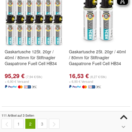
Gaskartusche 12St. 20gr /
Gaskartusche 2St. 20gr / 40ml
40ml / 80mm für Stiftnagler
/ 80mm für Stiftnagler
Gaspatrone Fuell Cell HB34
Gaspatrone Fuell Cell HB34
95,29 €
16,53 €
(7,94 €/Stk)
(8,27 €/Stk)
+ 6,90 € Versand
+ 6,90 € Versand
111 Artikel auf 3 Seiten
1
2
3