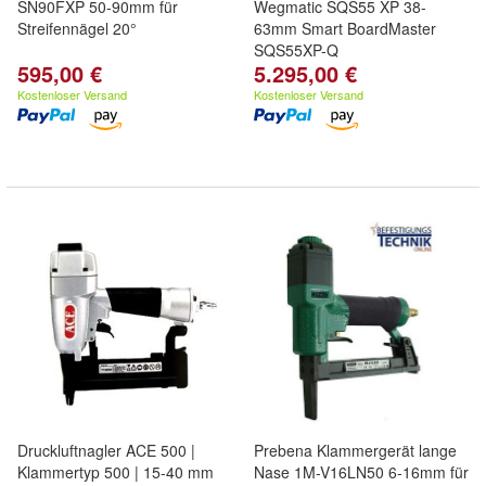
SN90FXP 50-90mm für
Wegmatic SQS55 XP 38-
Streifennägel 20°
63mm Smart BoardMaster
SQS55XP-Q
595,00 €
5.295,00 €
Kostenloser Versand
Kostenloser Versand
Druckluftnagler ACE 500 |
Prebena Klammergerät lange
Klammertyp 500 | 15-40 mm
Nase 1M-V16LN50 6-16mm für