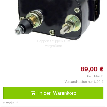
Doppelt antippen zum
vergrößern
89,00 €
inkl. MwSt.
Versandkosten nur 6,90 €
In den Warenkorb
2
 verkauft