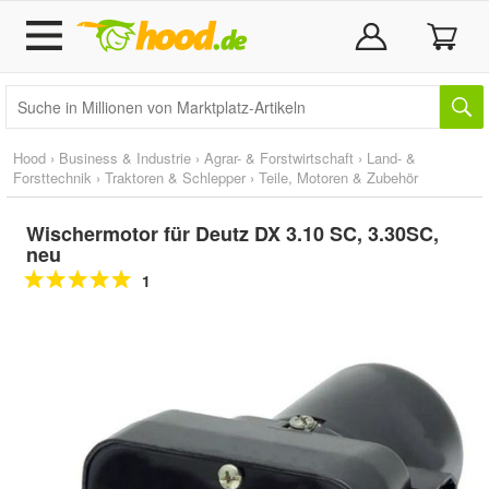
Hood
›
Business & Industrie
›
Agrar- & Forstwirtschaft
›
Land- &
Forsttechnik
›
Traktoren & Schlepper
›
Teile, Motoren & Zubehör
Wischermotor für Deutz DX 3.10 SC, 3.30SC,
neu
1