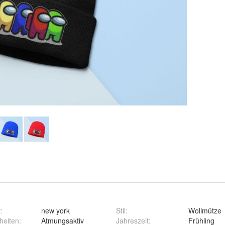
r
:
new york
Stil
:
Wollmütze
heiten
:
Atmungsaktiv
Jahreszeit
:
Frühling