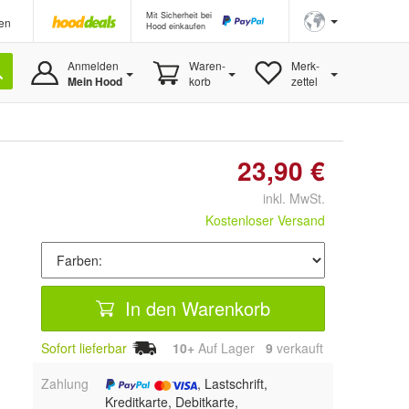
Mit Sicherheit bei
en
Hood einkaufen
Anmelden
Waren-
Merk-
Mein Hood
korb
zettel
23,90 €
inkl. MwSt.
Kostenloser Versand
In den Warenkorb
Sofort lieferbar
10+
Auf Lager
9
 verkauft
Zahlung
, Lastschrift,
Kreditkarte, Debitkarte,