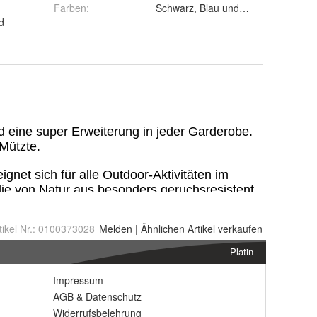
Farben
:
Schwarz, Blau und Rot
d
tikel Nr.:
0100373028
Melden
|
Ähnlichen
Artikel verkaufen
Platin
Impressum
AGB
&
Datenschutz
Widerrufsbelehrung