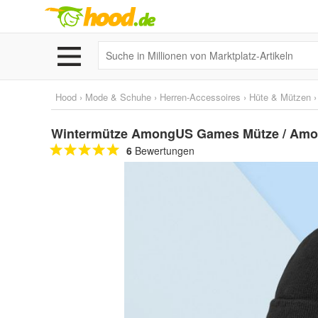
Hood
›
Mode & Schuhe
›
Herren-Accessoires
›
Hüte & Mützen
Wintermütze AmongUS Games Mütze / Amo
6
Bewertungen