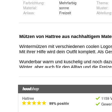
Farbrichtung
:
Mehrfarbig
Thema
:
Material
:
sonne
Muster
:
Anlass
:
Freizeit
Abteilung
Hattree
1159 V
99% positiv
Gewerb