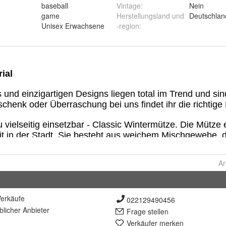
baseball
Vintage
:
Nein
game
Herstellungsland und
Deutschlan
:
Unisex Erwachsene
-region
:
Ar
erkäufe
022129490456
lich
er Anbieter
Frage stellen
Verkäufer merken