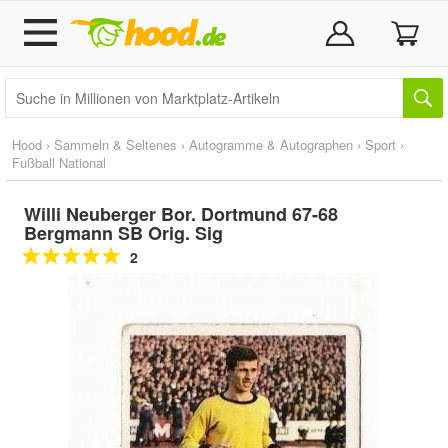
Hood
›
Sammeln & Seltenes
›
Autogramme & Autographen
›
Sport
›
Fußball National
Willi Neuberger Bor. Dortmund 67-68
Bergmann SB Orig. Sig
2