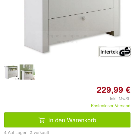
Doppelt antippen zum
vergrößern
229,99 €
inkl. MwSt.
Kostenloser Versand
In den Warenkorb
4
Auf Lager
2
 verkauft