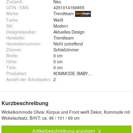
Zustand:
Neu
GTIN / EAN:
4251014166855
Marke:
Trendteam
Farbe
:
Weiß
Stil
:
Modern
Designklassiker
:
Aktuelles Design
Hersteller
:
Trendteam
Herstellernummer
:
Nicht zutreffend
Zimmer
:
Schlafzimmer
Breite
:
0 cm
Höhe
:
0 cm
Tiefe
:
0 cm
Produktart
:
KOMMODE /BABYZIMMER KINDERZIMM
Anzahl der Schubladen
:
2
Kurzbeschreibung
Wickelkommode Olivia: Korpus und Front weiß Dekor, Kommode mit
Wickelaufsatz, B/H/T: ca. 96 / 101 / 69 cm
Artikelbeschreibung anzeigen