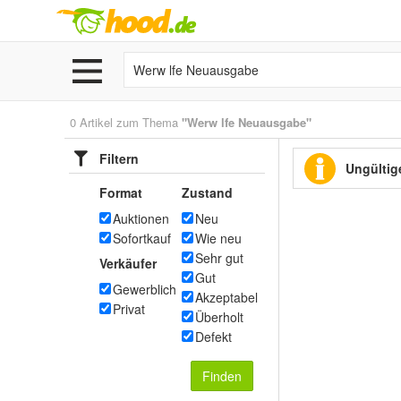
0 Artikel zum Thema
"Werw lfe Neuausgabe"
Filtern
Ungültige
Format
Zustand
Auktionen
Neu
Sofortkauf
Wie neu
Sehr gut
Verkäufer
Gut
Gewerblich
Akzeptabel
Privat
Überholt
Defekt
Finden