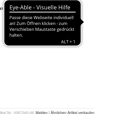
tikel Nr.:
0087245146
Melden
|
Ähnlichen
Artikel verkaufen