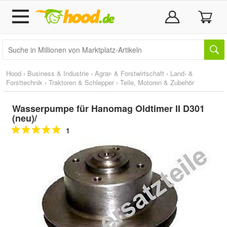
Hood
›
Business & Industrie
›
Agrar- & Forstwirtschaft
›
Land- &
Forsttechnik
›
Traktoren & Schlepper
›
Teile, Motoren & Zubehör
Wasserpumpe für Hanomag Oldtimer II D301
(neu)/
1