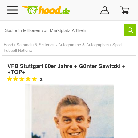
Hood
›
Sammeln & Seltenes
›
Autogramme & Autographen
›
Sport
›
Fußball National
VFB Stuttgart 60er Jahre + Günter Sawitzki +
+TOP+
2