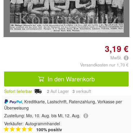
Doppelt antippen zum
vergrößern
3,19 €
MwSt.
Versandkosten nur 1,70 €
In den Warenkorb
Sofort lieferbar
2
Auf Lager
3
 verkauft
, Kreditkarte, Lastschrift, Ratenzahlung, Vorkasse per
Überweisung
Zustellung:
Mo, 10. Aug. bis Mi, 12. Aug.
Verkäufer:
Autogrammhandel
100% positiv