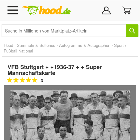
Hood
›
Sammeln & Seltenes
›
Autogramme & Autographen
›
Sport
›
Fußball National
VFB Stuttgart + +1936-37 + + Super
Mannschaftskarte
3