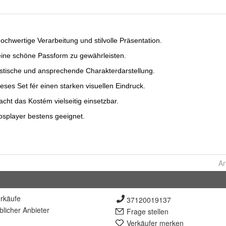
Ar
rkäufe
37120019137
lich
er Anbieter
Frage stellen
Verkäufer merken