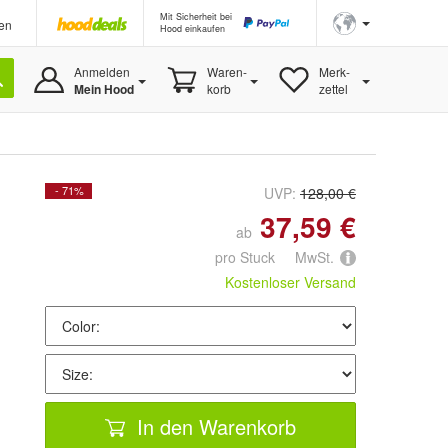
Mit Sicherheit bei
en
Hood einkaufen
Anmelden
Waren-
Merk-
Mein Hood
korb
zettel
- 71%
UVP:
128,00 €
37,59 €
ab
pro Stuck MwSt.
Kostenloser Versand
In den Warenkorb