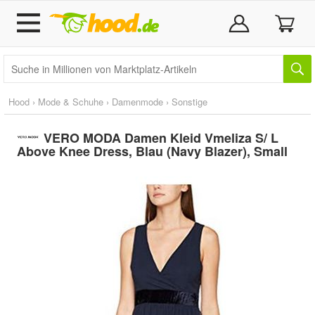
Hood
›
Mode & Schuhe
›
Damenmode
›
Sonstige
VERO MODA Damen Kleid Vmeliza S/ L
Above Knee Dress, Blau (Navy Blazer), Small