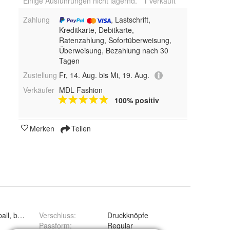
Einige Ausführungen nicht lagernd.
1
 verkauft
Zahlung
, Lastschrift,
Kreditkarte, Debitkarte,
Ratenzahlung, Sofortüberweisung,
Überweisung, Bezahlung nach 30
Tagen
Zustellung
Fr, 14. Aug. bis Mi, 19. Aug.
Verkäufer
MDL Fashion
100% positiv
Merken
Teilen
ball, bomber
Verschluss
:
Druckknöpfe
Passform
:
Regular