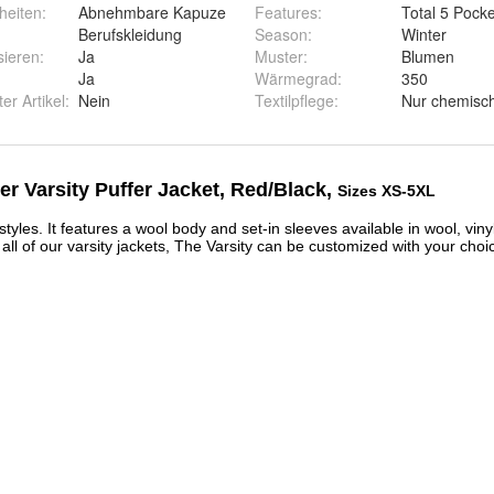
heiten
:
Abnehmbare Kapuze
Features
:
Total 5 Pocke
Berufskleidung
Season
:
Winter
sieren
:
Ja
Muster
:
Blumen
Ja
Wärmegrad
:
350
ter Artikel
:
Nein
Textilpflege
:
Nur chemisc