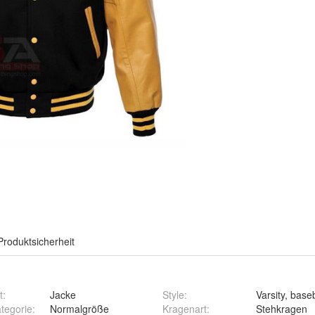
Produktsicherheit
t
:
Jacke
Style
:
Varsity, base
tegorie
:
Normalgröße
Kragenart
:
Stehkragen