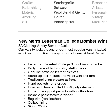
Größe
:
Sondergröße
Besonder
Farbrichtung
:
Schwarz
Anlass
:
Material
:
Wool Blend & Genuine Leather
Personali
Abteilung
:
Herren
Vintage
:
Stil
:
Bomberjacke
Modifizier