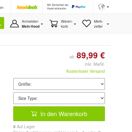
Mit Sicherheit bei
en
Hood einkaufen
Anmelden
Waren-
Merk-
Mein Hood
korb
zettel
89,99 €
ab
inkl. MwSt.
Kostenloser Versand
In den Warenkorb
8
Auf Lager