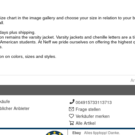
Ar
käufe
004915733113713
lich
er Anbieter
Frage stellen
Verkäufer merken
Alle Artikel