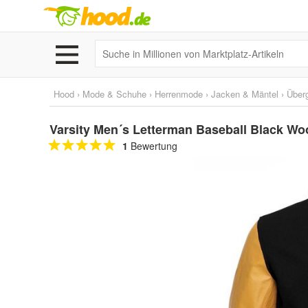
Hood
›
Mode & Schuhe
›
Herrenmode
›
Jacken & Mäntel
›
Über
Varsity Men´s Letterman Baseball Black Wo
1
Bewertung