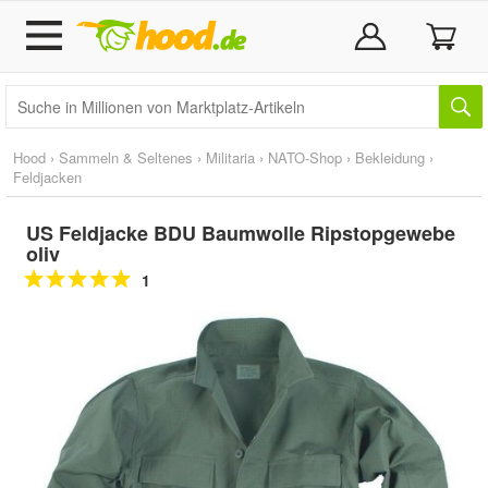
Hood
›
Sammeln & Seltenes
›
Militaria
›
NATO-Shop
›
Bekleidung
›
Feldjacken
US Feldjacke BDU Baumwolle Ripstopgewebe
oliv
1