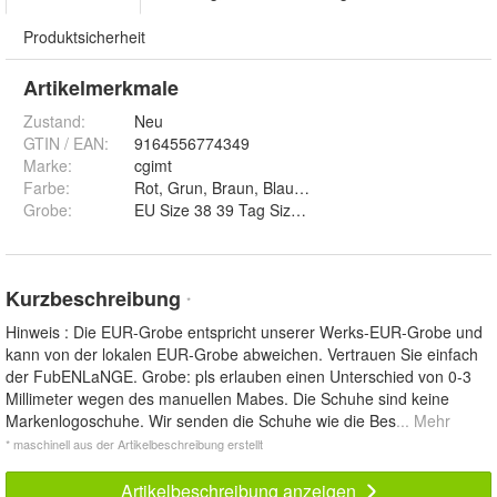
Produktsicherheit
Artikelmerkmale
Zustand:
Neu
GTIN / EAN:
9164556774349
Marke:
cgimt
Farbe
:
Rot, Grun, Braun, Blau und Dunkelblau
Grobe
:
EU Size 38 39 Tag Size 39 40, EU Size 36 38 Tag S
Kurzbeschreibung
*
Hinweis : Die EUR-Grobe entspricht unserer Werks-EUR-Grobe und
kann von der lokalen EUR-Grobe abweichen. Vertrauen Sie einfach
der FubENLaNGE. Grobe: pls erlauben einen Unterschied von 0-3
Millimeter wegen des manuellen Mabes. Die Schuhe sind keine
Markenlogoschuhe. Wir senden die Schuhe wie die Bes
... Mehr
* maschinell aus der Artikelbeschreibung erstellt
Artikelbeschreibung anzeigen