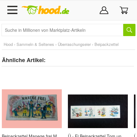
Hood
›
Sammeln & Seltenes
›
Überraschungseier
›
Beipackzettel
Ähnliche Artikel:
Beipackzettel Manege frei Musik-Clown
Ü - Ei Beipackzettel Tom und Jerry in der Freizeit K 04 n 105 / EU