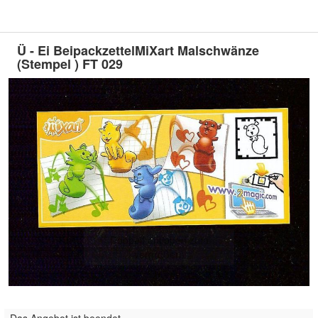
Ü - Ei BeipackzettelMiXart Malschwänze
(Stempel ) FT 029
Doppelt antippen zum
vergrößern