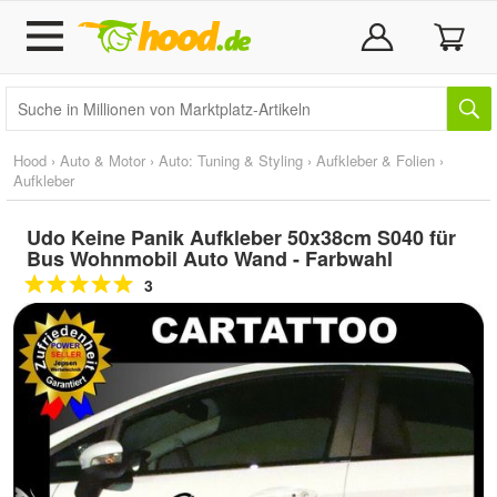
Hood
›
Auto & Motor
›
Auto: Tuning & Styling
›
Aufkleber & Folien
›
Aufkleber
Udo Keine Panik Aufkleber 50x38cm S040 für
Bus Wohnmobil Auto Wand - Farbwahl
3