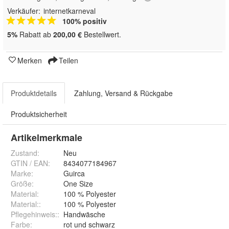
Verkäufer:
internetkarneval
100% positiv
5%
Rabatt ab
200,00 €
Bestellwert.
Merken
Teilen
Produktdetails
Zahlung, Versand & Rückgabe
Produktsicherheit
Artikelmerkmale
Zustand:
Neu
GTIN / EAN:
8434077184967
Marke:
Guirca
Größe
:
One Size
Material
:
100 % Polyester
Material:
:
100 % Polyester
Pflegehinweis:
:
Handwäsche
Farbe
:
rot und schwarz