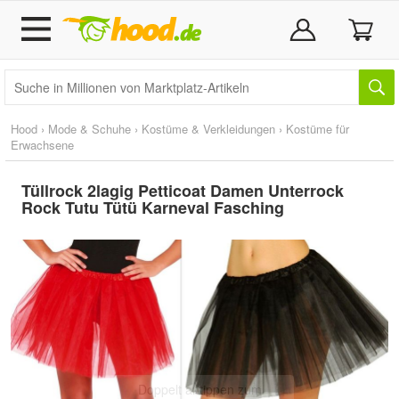
Hood
›
Mode & Schuhe
›
Kostüme & Verkleidungen
›
Kostüme für
Erwachsene
Tüllrock 2lagig Petticoat Damen Unterrock
Rock Tutu Tütü Karneval Fasching
Doppelt antippen zum