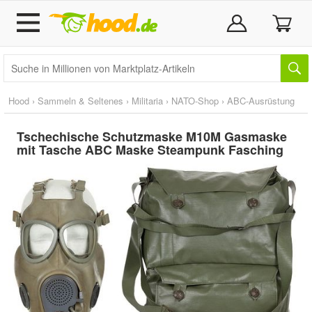
Hood
›
Sammeln & Seltenes
›
Militaria
›
NATO-Shop
›
ABC-Ausrüstung
Tschechische Schutzmaske M10M Gasmaske
mit Tasche ABC Maske Steampunk Fasching