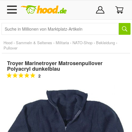
Hood
›
Sammeln & Seltenes
›
Militaria
›
NATO-Shop
›
Bekleidung
›
Pullover
Troyer Marinetroyer Matrosenpullover
Polyacryl dunkelblau
2