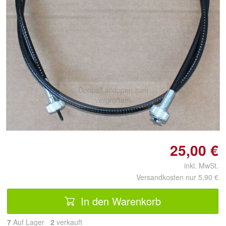
Doppelt antippen zum
vergrößern
25,00 €
inkl. MwSt.
Versandkosten nur 5,90 €
In den Warenkorb
7
Auf Lager
2
 verkauft