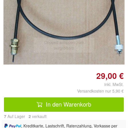
Doppelt antippen zum
vergrößern
29,00 €
inkl. MwSt.
Versandkosten nur 5,90 €
In den Warenkorb
7
Auf Lager
2
 verkauft
, Kreditkarte, Lastschrift, Ratenzahlung, Vorkasse per