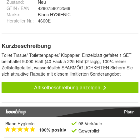
Zustand:
Neu
GTIN / EAN:
4260756012566
Marke:
Blanc HYGIENIC
Hersteller Nr.:
4660E
Kurzbeschreibung
Toilet Tissue/ Toilettenpapier/ Klopapier, Einzelblatt gefaltet 1 SET
beinhaltet 9.000 Blatt (40 Pack à 225 Blatt)2-lagig, 100% reiner
Zellstoffgefaltet, wasserlöslich SPARMÖGLICHKEITEN Sichern Sie
sich attraktive Rabatte mit diesem limitierten Sonderangebot
Artikelbeschreibung anzeigen
Platin
Blanc Hygienic
98 Verkäufe
100% positiv
Gewerblich