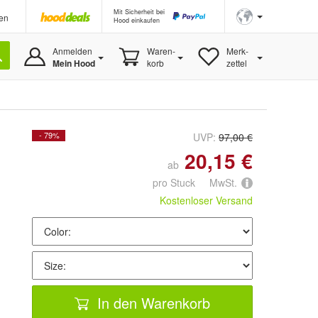
Mit Sicherheit bei
en
Hood einkaufen
Anmelden
Waren-
Merk-
Mein Hood
korb
zettel
- 79%
UVP:
97,00 €
20,15 €
ab
pro Stuck MwSt.
Kostenloser Versand
In den Warenkorb