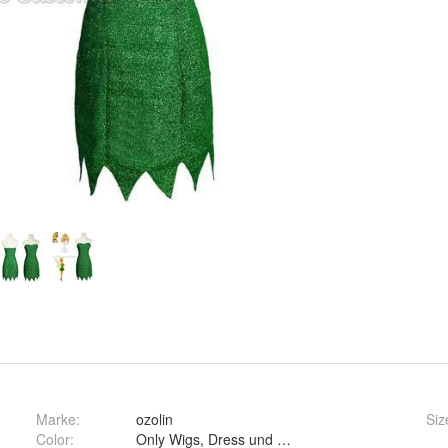
Marke:
ozolin
Siz
Color
:
Only Wigs, Dress und Dress add Wigs