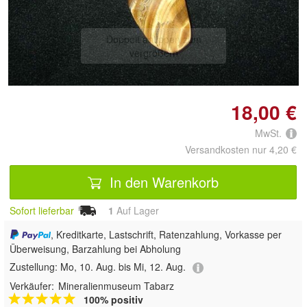
Doppelt antippen zum
vergrößern
18,00 €
MwSt.
Versandkosten nur 4,20 €
In den Warenkorb
Sofort lieferbar
1
Auf Lager
, Kreditkarte, Lastschrift, Ratenzahlung, Vorkasse per
Überweisung, Barzahlung bei Abholung
Zustellung:
Mo, 10. Aug. bis Mi, 12. Aug.
Verkäufer:
Mineralienmuseum Tabarz
100% positiv