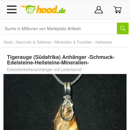
Hood
›
Sammeln & Seltenes
›
Mineralien & Fossilien
›
Heilsteine
Tigerauge (Südafrika) Anhänger -Schmuck-
Edelsteine-Heilsteine-Mineralien-
Edelsteinkettenanhänger mit Lederband!