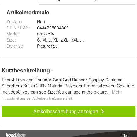
Artikelmerkmale
Zustand:
Neu
GTIN / EAN:
6444725034362
Marke:
dresscity
Size
:
S, M, L, XL, 2XL, 3XL und XS
Style123
:
Picture123
Kurzbeschreibung
*
Thor 4 Love and Thunder Gorr God Butcher Cosplay Costume
Superhero Suits Outfits Material:Polyester From:Halloween Costume
Include:All you can see Size:You can see in the picture
... Mehr
* maschinell aus der Artikelbeschreibung erstellt
Artikelbeschreibung anzeigen
Platin