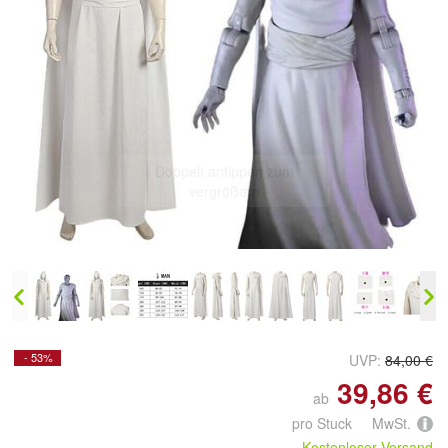
Doppelt antippen zum
vergrößern
- 53%
UVP:
84,00 €
39,86 €
ab
pro Stuck MwSt.
Kostenloser Versand