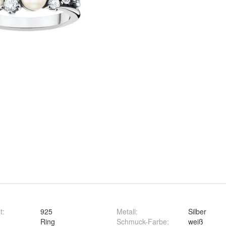
t
:
925
Metall
:
Silber
Ring
Schmuck-Farbe
:
weiß