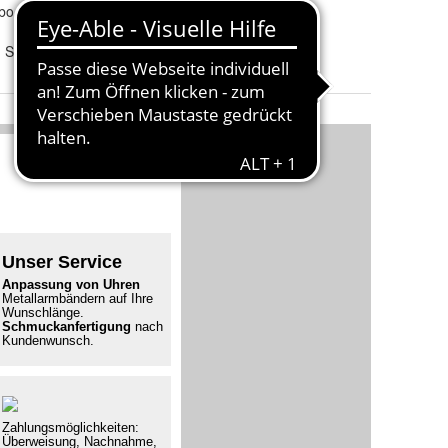
bo
-region
:
Schmucktyp
:
Ringe
 Silver
Ringgröße
:
48