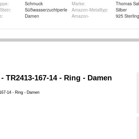
uppe
:
Schmuck
Marke
:
Thomas Sa
Stein
:
Süßwasserzuchtperle
Amazon-Metalltyp
:
Silber
e
:
Damen
Amazon-
925 Sterling