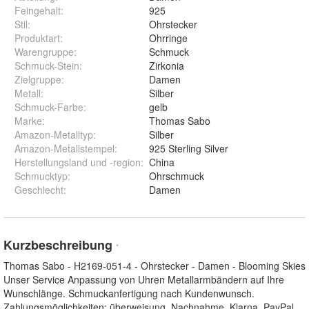
Feingehalt
:
925
Stil
:
Ohrstecker
Produktart
:
Ohrringe
Warengruppe
:
Schmuck
Schmuck-Stein
:
Zirkonia
Zielgruppe
:
Damen
Metall
:
Silber
Schmuck-Farbe
:
gelb
Marke
:
Thomas Sabo
Amazon-Metalltyp
:
Silber
Amazon-Metallstempel
:
925 Sterling Silver
Herstellungsland und -region
:
China
Schmucktyp
:
Ohrschmuck
Geschlecht
:
Damen
Kurzbeschreibung
*
Thomas Sabo - H2169-051-4 - Ohrstecker - Damen - Blooming Skies
Unser Service Anpassung von Uhren Metallarmbändern auf Ihre
Wunschlänge. Schmuckanfertigung nach Kundenwunsch.
Zahlungsmöglichkeiten: überweisung, Nachnahme, Klarna, PayPal