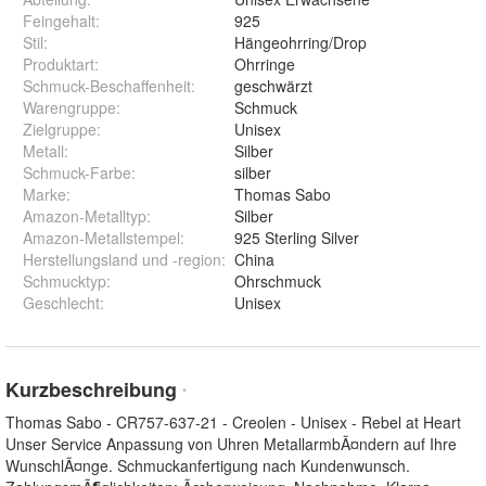
Feingehalt
:
925
Stil
:
Hängeohrring/Drop
Produktart
:
Ohrringe
Schmuck-Beschaffenheit
:
geschwärzt
Warengruppe
:
Schmuck
Zielgruppe
:
Unisex
Metall
:
Silber
Schmuck-Farbe
:
silber
Marke
:
Thomas Sabo
Amazon-Metalltyp
:
Silber
Amazon-Metallstempel
:
925 Sterling Silver
Herstellungsland und -region
:
China
Schmucktyp
:
Ohrschmuck
Geschlecht
:
Unisex
Kurzbeschreibung
*
Thomas Sabo - CR757-637-21 - Creolen - Unisex - Rebel at Heart
Unser Service Anpassung von Uhren MetallarmbÃ¤ndern auf Ihre
WunschlÃ¤nge. Schmuckanfertigung nach Kundenwunsch.