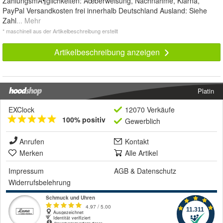
ZahlungsmÃ¶glichkeiten: Ãœberweisung, Nachnahme, Klarna,
PayPal Versandkosten frei innerhalb Deutschland Ausland: Siehe
Zahl
... Mehr
* maschinell aus der Artikelbeschreibung erstellt
Artikelbeschreibung anzeigen
Platin
EXClock
12070 Verkäufe
100% positiv
Gewerblich
Anrufen
Kontakt
Merken
Alle Artikel
Impressum
AGB
&
Datenschutz
Widerrufsbelehrung