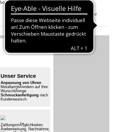
bo
Rabatt
:
50 %
Schmuck-Legierung
:
925/-Silber
Schmuck-Material
:
Recyceltes Silber