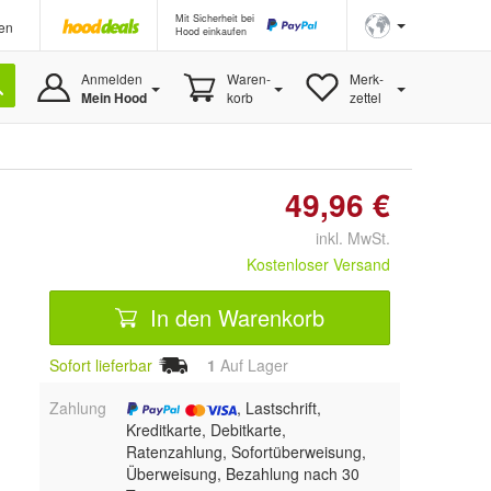
Mit Sicherheit bei
en
Hood einkaufen
Anmelden
Waren-
Merk-
Mein Hood
korb
zettel
49,96 €
inkl. MwSt.
Kostenloser Versand
In den Warenkorb
Sofort lieferbar
1
Auf Lager
Zahlung
, Lastschrift,
Kreditkarte, Debitkarte,
Ratenzahlung, Sofortüberweisung,
Überweisung, Bezahlung nach 30