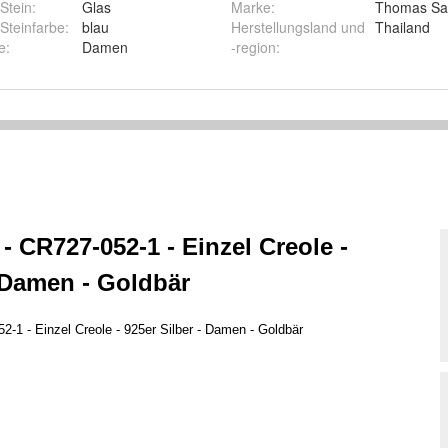
Stein
:
Glas
Marke
:
Thomas Sa
Steinfarbe
:
blau
Herstellungsland und
Thailand
e
:
Damen
-region
: