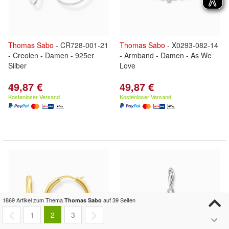
Thomas
Sabo
- CR728-001-21
Thomas
Sabo
- X0293-082-14
- Creolen - Damen - 925er
- Armband - Damen - As We
Silber
Love
49,87 €
49,87 €
Kostenloser Versand
Kostenloser Versand
1869 Artikel zum Thema
auf 39 Seiten
Thomas Sabo
1
2
3