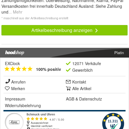
Zahlungsmöglichkeiten: Überweisung, Nachnahme, Klarna, PayPal
Versandkosten frei innerhalb Deutschland Ausland: Siehe Zahlung
und
... Mehr
* maschinell aus der Artikelbeschreibung erstellt
Artikelbeschreibung anzeigen
Platin
EXClock
12071 Verkäufe
100% positiv
Gewerblich
Anrufen
Kontakt
Merken
Alle Artikel
Impressum
AGB
&
Datenschutz
Widerrufsbelehrung