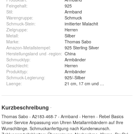
Feingehalt
:
925
Stil
:
Armband
Warengruppe
:
Schmuck
Schmuck-Stein
:
imitierter Malachit
Zielgruppe
:
Herren
Metall
:
Silber
Marke
:
Thomas Sabo
Amazon-Metallstempel
:
925 Sterling Silver
Herstellungsland und -region
:
China
Schmucktyp
:
Armbänder
Geschlecht
:
Herren
Produkttyp
:
Armbänder
Schmuck-Legierung
:
925/-Silber
Laenge
:
21 cm, 17 cm und 19 cm
Kurzbeschreibung
*
Thomas Sabo - A2183-468-7 - Armband - Herren - Rebel Basics
Unser Service Anpassung von Uhren Metallarmbändern auf Ihre
Wunschlänge. Schmuckanfertigung nach Kundenwunsch.