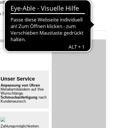
silber
Herstellungsland und -
Thailand
region
:
s Sabo