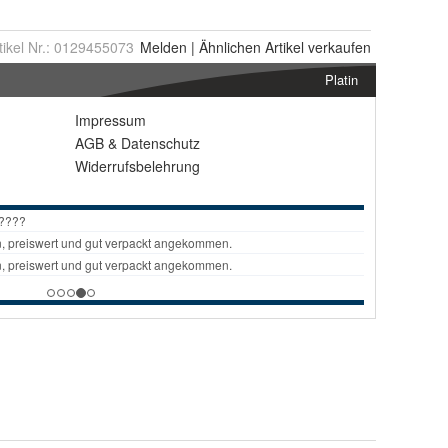
tikel Nr.:
0129455073
Melden
|
Ähnlichen
Artikel verkaufen
Platin
Impressum
AGB
&
Datenschutz
Widerrufsbelehrung