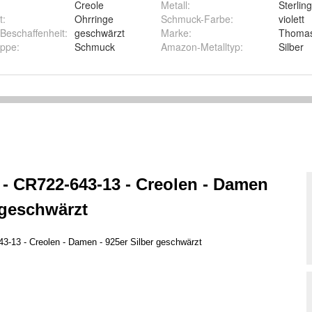
Creole
Metall
:
Sterling
t
:
Ohrringe
Schmuck-Farbe
:
violett
Beschaffenheit
:
geschwärzt
Marke
:
Thoma
uppe
:
Schmuck
Amazon-Metalltyp
:
Silber