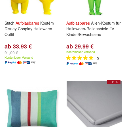
Stitch
Aufblasbares
Kostém
Aufblasbares
Alien-Kostüm für
Disney Cosplay Halloween
Halloween-Rollenspiele für
Outfit
Kinder/Erwachsene
ab 33,93 €
ab 29,99 €
Kostenloser Versand
91,00 €
Kostenloser Versand
5
- 11%