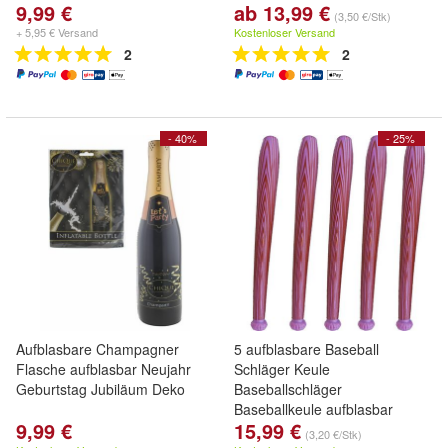
9,99 €
ab 13,99 €
(3,50 €/Stk)
+ 5,95 € Versand
Kostenloser Versand
2
2
- 40%
- 25%
Aufblasbare Champagner
5 aufblasbare Baseball
Flasche aufblasbar Neujahr
Schläger Keule
Geburtstag Jubiläum Deko
Baseballschläger
Baseballkeule aufblasbar
9,99 €
15,99 €
(3,20 €/Stk)