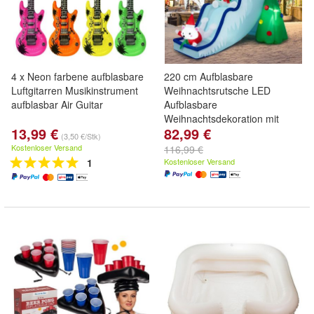
4 x Neon farbene aufblasbare
220 cm Aufblasbare
Luftgitarren Musikinstrument
Weihnachtsrutsche LED
aufblasbar Air Guitar
Aufblasbare
Weihnachtsdekoration mit
13,99 €
82,99 €
Gebläse
(3,50 €/Stk)
Kostenloser Versand
116,99 €
1
Kostenloser Versand