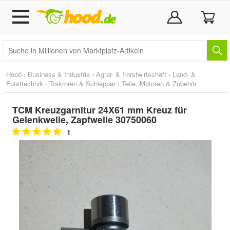
Hood
›
Business & Industrie
›
Agrar- & Forstwirtschaft
›
Land- &
Forsttechnik
›
Traktoren & Schlepper
›
Teile, Motoren & Zubehör
TCM Kreuzgarnitur 24X61 mm Kreuz für
Gelenkwelle, Zapfwelle 30750060
1