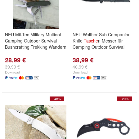
NEU Mil-Tec Military Multiool
NEU Walther Sub Companion
Camping Outdoor Survival
Knife
Tasche
n Messer für
Bushcrafting Trekking Wandern
Camping Outdoor Survival
28,99 €
38,99 €
39,99 €
46,99 €
Download
Download
- 48%
- 20%