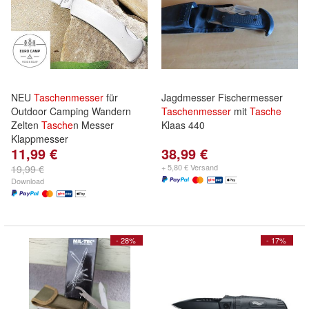
NEU
Taschenmesser
für
Jagdmesser Fischermesser
Outdoor Camping Wandern
Taschenmesser
mit
Tasche
Zelten
Tasche
n Messer
Klaas 440
Klappmesser
11,99 €
38,99 €
+ 5,80 € Versand
19,99 €
Download
- 28%
- 17%