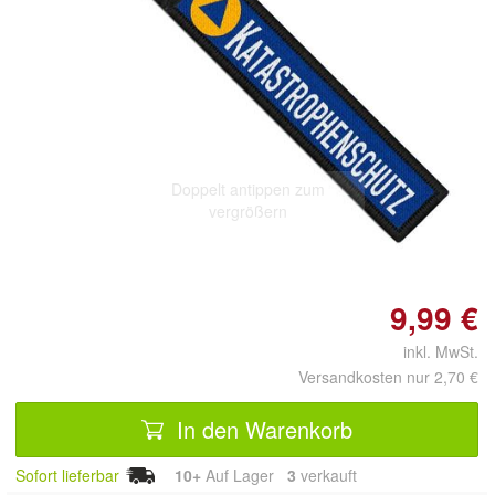
Doppelt antippen zum
vergrößern
9,99 €
inkl. MwSt.
Versandkosten nur 2,70 €
In den Warenkorb
Sofort lieferbar
10+
Auf Lager
3
 verkauft