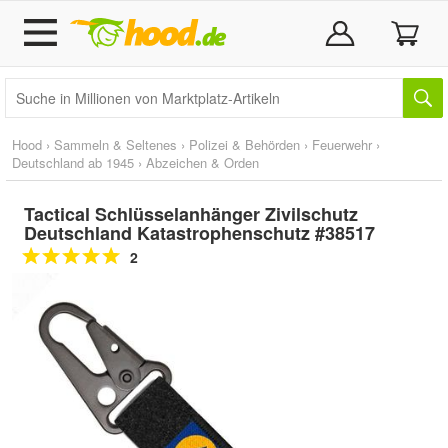
Hood
›
Sammeln & Seltenes
›
Polizei & Behörden
›
Feuerwehr
›
Deutschland ab 1945
›
Abzeichen & Orden
Tactical Schlüsselanhänger Zivilschutz
Deutschland Katastrophenschutz #38517
2