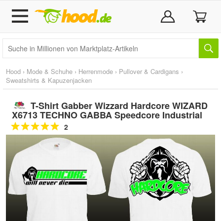
Hood
›
Mode & Schuhe
›
Herrenmode
›
Pullover & Cardigans
›
Sweatshirts & Kapuzenjacken
T-Shirt Gabber Wizzard Hardcore WIZARD
X6713 TECHNO GABBA Speedcore Industrial
2