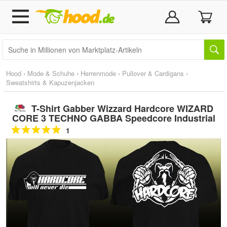
Hood
›
Mode & Schuhe
›
Herrenmode
›
Pullover & Cardigans
›
Sweatshirts & Kapuzenjacken
T-Shirt Gabber Wizzard Hardcore WIZARD
CORE 3 TECHNO GABBA Speedcore Industrial
1