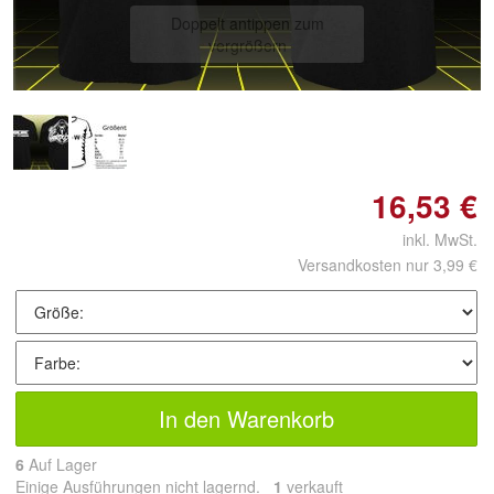
Doppelt antippen zum
vergrößern
16,53 €
inkl. MwSt.
Versandkosten nur 3,99 €
In den Warenkorb
6
Auf Lager
Einige Ausführungen nicht lagernd.
1
 verkauft