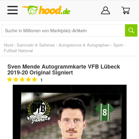
Hood
›
Sammeln & Seltenes
›
Autogramme & Autographen
›
Sport
›
Fußball National
Sven Mende Autogrammkarte VFB Lübeck
2019-20 Original Signiert
1