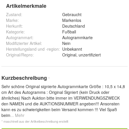
Artikelmerkmale
Zustand:
Gebraucht
Marke:
Markenlos
Herkunft
:
Deutschland
Kategorie
:
Fußball
Autogrammart
:
Autogrammkarte
Modifizierter Artikel
:
Nein
Herstellungsland und -region
:
Unbekannt
Original/Repro
:
Original, unzertifiziert
Kurzbeschreibung
*
Sehr schöne Original signierte Autogrammkarte Größe : 10,5 x 14,8
cm Art des Autogramms : Original Signiert (kein Druck oder
ähnliches) Nach Auktion bitte immer im VERWENDUNGSZWECK
den NAMEN und die AUKTIONSNUMMER angeben!!! Ansonsten
kann es zu schwierigkeiten beim Versand kommen !!! Viel Spaß
beim
... Mehr
* maschinell aus der Artikelbeschreibung erstellt