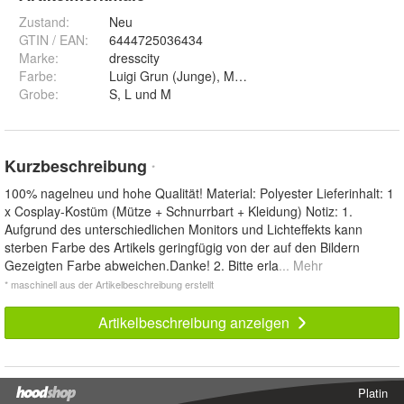
Zustand:
Neu
GTIN / EAN:
6444725036434
Marke:
dresscity
Farbe
:
Luigi Grun (Junge), Mario Rot (Junge), Luigi Grun
Grobe
:
S, L und M
Kurzbeschreibung
*
100% nagelneu und hohe Qualität! Material: Polyester Lieferinhalt: 1
x Cosplay-Kostüm (Mütze + Schnurrbart + Kleidung) Notiz: 1.
Aufgrund des unterschiedlichen Monitors und Lichteffekts kann
sterben Farbe des Artikels geringfügig von der auf den Bildern
Gezeigten Farbe abweichen.Danke! 2. Bitte erla
... Mehr
* maschinell aus der Artikelbeschreibung erstellt
Artikelbeschreibung anzeigen
Platin