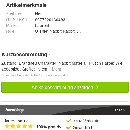
Artikelmerkmale
Zustand:
Neu
GTIN / EAN:
9077220130498
Marke:
Laurent
Role
:
U Thief Nabbit Rabbit, Baby Bowser Jr, Mario, Lui
Kurzbeschreibung
*
Zustand: Brandneu Charakter: Nabbit Material: Plüsch Farbe: Wie
abgebildet Größe: 19 cm
... Mehr
* maschinell aus der Artikelbeschreibung erstellt
Artikelbeschreibung anzeigen
Platin
laurentonline
3702 Verkäufe
100% positiv
Gewerblich