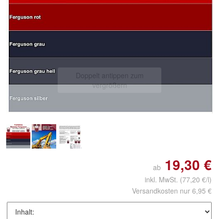
Doppelt antippen zum
vergrößern
19,30 €
ab
inkl. MwSt.
(77,20 €/l)
Versandkosten nur 6,95 €