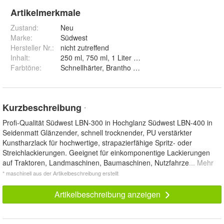
Artikelmerkmale
Zustand:
Neu
Marke:
Südwest
Hersteller Nr.:
nicht zutreffend
Inhalt
:
250 ml, 750 ml, 1 Liter und 5 Liter
Farbtöne
:
Schnellhärter, Brantho Korrux silber, Hochglanz - 
Kurzbeschreibung
*
Profi-Qualität Südwest LBN-300 in Hochglanz Südwest LBN-400 in
Seidenmatt Glänzender, schnell trocknender, PU verstärkter
Kunstharzlack für hochwertige, strapazierfähige Spritz- oder
Streichlackierungen. Geeignet für einkomponentige Lackierungen
auf Traktoren, Landmaschinen, Baumaschinen, Nutzfahrze
... Mehr
* maschinell aus der Artikelbeschreibung erstellt
Artikelbeschreibung anzeigen