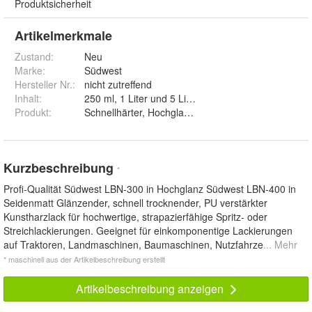
Produktsicherheit
Artikelmerkmale
Zustand:
Neu
Marke:
Südwest
Hersteller Nr.:
nicht zutreffend
Inhalt
:
250 ml, 1 Liter und 5 Liter
Produkt
:
Kurzbeschreibung
*
Profi-Qualität Südwest LBN-300 in Hochglanz Südwest LBN-400 in
Seidenmatt Glänzender, schnell trocknender, PU verstärkter
Kunstharzlack für hochwertige, strapazierfähige Spritz- oder
Streichlackierungen. Geeignet für einkomponentige Lackierungen
auf Traktoren, Landmaschinen, Baumaschinen, Nutzfahrze
... Mehr
* maschinell aus der Artikelbeschreibung erstellt
Artikelbeschreibung anzeigen