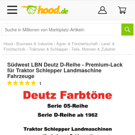
Hood
›
Business & Industrie
›
Agrar- & Forstwirtschaft
›
Land- &
Forsttechnik
›
Traktoren & Schlepper
›
Teile, Motoren & Zubehör
Südwest LBN Deutz D-Reihe - Premium-Lack
für Traktor Schlepper Landmaschine
Fahrzeuge
1