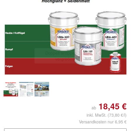
Doppelt antippen zum
vergrößern
18,45 €
ab
inkl. MwSt.
(73,80 €/l)
Versandkosten nur 6,95 €