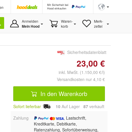
Mit Sicherheit bei
en
Hood einkaufen
Anmelden
Waren-
Merk-
Mein Hood
korb
zettel
Sicherheitsdatenblatt
23,00 €
inkl. MwSt. (1.150,00 €/l)
Versandkosten nur 4,10 €
In den Warenkorb
Sofort lieferbar
10
Auf Lager
87
 verkauft
Zahlung
, Lastschrift,
Kreditkarte, Debitkarte,
Ratenzahlung, Sofortüberweisung,