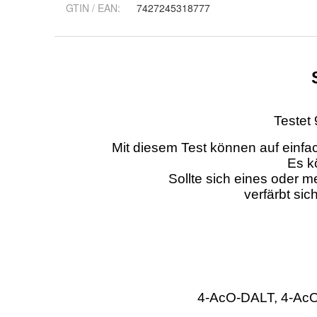
GTIN / EAN:
7427245318777