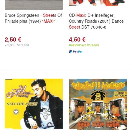
Bruce Springsteen -
Street
s Of
CD-
Maxi
: Die Inselfeger:
Philadelphia (1994) "
MAXI
"
Country Roads (2001) Dance
Street
DST 70846-8
2,50 €
4,50 €
+ 2,30 € Versand
Kostenloser Versand