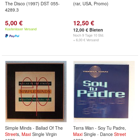
The Disco (1997) DST 055-
(rar, USA, Promo)
4289.3
5,00 €
12,50 €
Kostenloser Versand
12,00 € Bieten
Noch
9 Tage 10 Std.
+ 6,00 € Versand
Simple Minds - Ballad Of The
Terra Wan - Soy Tu Padre,
Street
s,
Maxi
Single Virgin
Maxi
Single - Dance
Street