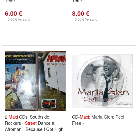
1989
1992
6,00 €
8,00 €
+ 5,00 € Versand
+ 5,00 € Versand
2
Maxi
CDs: Southside
CD-
Maxi
: Marla Glen: Feel
Rockers -
Street
Dance &
Free -
Afroman - Because I Got High