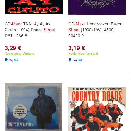
CD-
Maxi
: TNN: Ay Ay Ay
CD-
Maxi
: Undercover: Baker
Cielito (1994) Dance
Street
Street
(1992) PWL 4509-
DST 1266-8
90420-2
3,29 €
3,19 €
Kostenloser Versand
Kostenloser Versand